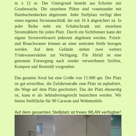
m x 12 m. Der Untergrund besteht aus Schotter mit
Grasbewuchs. Die einzelnen Plätze sind voneinander mit
Hainbuchenhecken abgetrennt. Jeder Stellplatz verfügt über
einen eigenen Stromanschluß, der mit 16 A abgesichert ist. In
jeder Reihe steht ein Schaltschrank mit einzelnen
Stromzählern für jeden Platz. Durch ein Sichtfenster kann der
eigene Stromverbrauch jederzeit abgelesen werden.
Frisch-
und Brauchwasser können an einer zentralen Stelle bezogen
werden. Auf dem Gelände stehen zwei weitere
Trinkwassersäulen zur Verfügung.
Für Abfall ist eine
getrennte Entsorgung nach wieder verwertbaren Stoffen,
Kompost und Restmüll vorgesehen
Das gesamte Areal hat eine Größe von 15.000 qm. Der Platz
ist gut erreichbar, die Zufahrtsstraße zum Platz ist asphaltiert,
die Wege auf dem Platz geschottert. Das der Platz ebenerdig
ist, kann er als behindertengerecht bezeichnet werden. Wir
bieten Stellfläche für 90 Caravan und Wohnmobile.
Auf dem gesamten Stellplatz ist freies WLAN verfügbar!