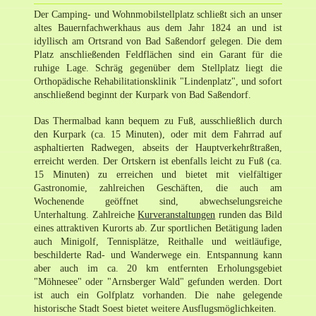
Der Camping- und Wohnmobilstellplatz schließt sich an unser
altes Bauernfachwerkhaus aus dem Jahr 1824 an und ist
idyllisch am Ortsrand von Bad Saßendorf gelegen. Die dem
Platz anschließenden Feldflächen sind ein Garant für die
ruhige Lage. Schräg gegenüber dem Stellplatz liegt die
Orthopädische Rehabilitationsklinik "Lindenplatz", und sofort
anschließend beginnt der Kurpark von Bad Saßendorf.
Das Thermalbad kann bequem zu Fuß, ausschließlich durch
den Kurpark (ca. 15 Minuten), oder mit dem Fahrrad auf
asphaltierten Radwegen, abseits der Hauptverkehrßtraßen,
erreicht werden. Der Ortskern ist ebenfalls leicht zu Fuß (ca.
15 Minuten) zu erreichen und bietet mit vielfältiger
Gastronomie, zahlreichen Geschäften, die auch am
Wochenende geöffnet sind, abwechselungsreiche
Unterhaltung. Zahlreiche
Kurveranstaltungen
runden das Bild
eines attraktiven Kurorts ab. Zur sportlichen Betätigung laden
auch Minigolf, Tennisplätze, Reithalle und weitläufige,
beschilderte Rad- und Wanderwege ein. Entspannung kann
aber auch im ca. 20 km entfernten Erholungsgebiet
"Möhnesee" oder "Arnsberger Wald" gefunden werden. Dort
ist auch ein Golfplatz vorhanden. Die nahe gelegende
historische Stadt Soest bietet weitere Ausflugsmöglichkeiten.